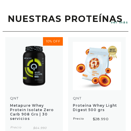
NUESTRAS PROTEÍNAS
ver más
10% OFF
QNT
QNT
Metapure Whey
Proteína Whey Light
Protein Isolate Zero
Digest 500 grs
Carb 908 Grs | 30
servicios
Precio
$28.990
Precio
$64.990