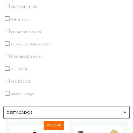
BESTSELLER
Caramelo
colacion+snack
Colección Pack-QNT
Cookies&Cream
FUERZA
MUSCULO
PROTEINAS
Proteínas y Barritas
Proteínas y deporte
10% OFF
Regalo