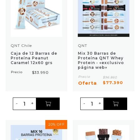
QNT Chile
QNT
Caja de 12 Barras de
Mix 30 Barras de
Proteína Peanut
Proteína QNT Whey
Caramel 12x60 grs
Protein - «exclusivo
página web»
Precio
$33.990
Precio
$96.860
Oferta
$77.390
-
+
-
+
20% OFF