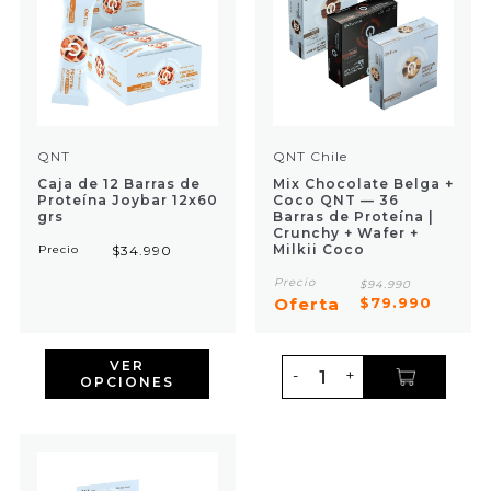
QNT
QNT Chile
Caja de 12 Barras de
Mix Chocolate Belga +
Proteína Joybar 12x60
Coco QNT — 36
grs
Barras de Proteína |
Crunchy + Wafer +
Milkii Coco
Precio
$34.990
Precio
$94.990
Oferta
$79.990
VER
-
+
OPCIONES