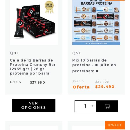
QNT
QNT
Caja de 12 Barras de
Mix 10 barras de
Proteína Crunchy Bar
proteína - ⏹ ¡Alto en
12x65 grs | 26 gr.
proteínas! ⏹
proteína por barra
Precio
$34.700
Precio
$37.990
Oferta
$29.490
VER
-
+
OPCIONES
10% OFF