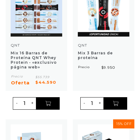
QNT
QNT
Mix 16 Barras de
Mix 3 Barras de
Proteína QNT Whey
proteína
Protein - «exclusivo
página web»
Precio
$9.950
Precio
$55.739
Oferta
$44.590
-
+
-
+
15% OFF