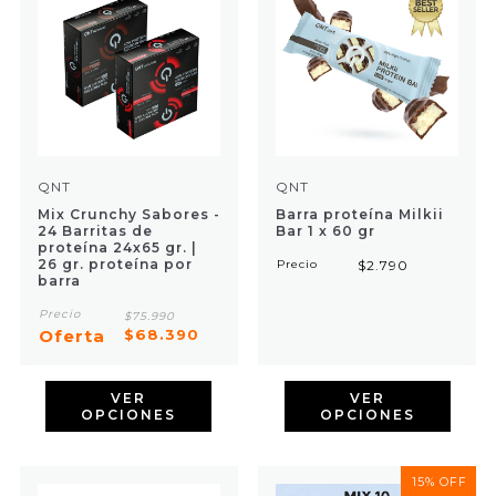
RESISTENCIA
SNACKS
Snacks y superfoods
snacks-proteína
QNT
QNT
Mix Crunchy Sabores -
Barra proteína Milkii
WELLNESS
24 Barritas de
Bar 1 x 60 gr
proteína 24x65 gr. |
26 gr. proteína por
Precio
$2.790
barra
Precio
$75.990
Oferta
$68.390
VER
VER
OPCIONES
OPCIONES
15% OFF